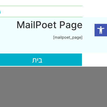
ב
MailPoet Page
פתח סרגל נגישות
[mailpoet_page]
בית